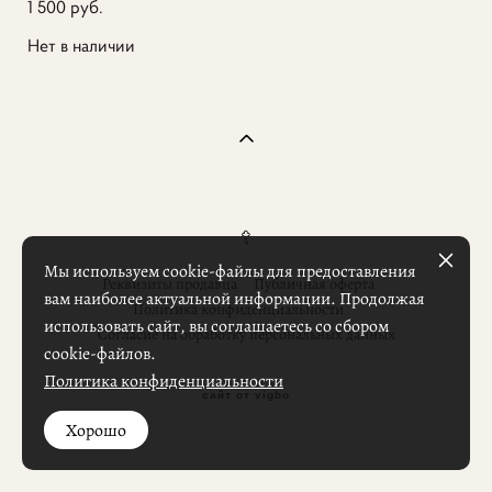
1 500 pуб.
Нет в наличии
Мы используем cookie-файлы для предоставления
Реквизиты продавца
Публичная оферта
вам наиболее актуальной информации. Продолжая
Политика конфиденциальности
использовать сайт, вы соглашаетесь со сбором
Согласие на обработку персональных данных
cookie-файлов.
Политика конфиденциальности
сайт от vigbo
Хорошо